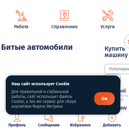
Работа
Справочник
Услуги
Битые автомобили
Купить
машину
Популярн
Все
Наш сайт использует Cookie
Audi
Для правильной и стабильной
Купить
работы, сайт использует файлы
Ок
Audi
Cookie, а так же сервис для сбора
аналитики Яндекс.Метрика
BMW
Купить
BMW
Chery
Профиль
Сообщения
Избранное
Добавить